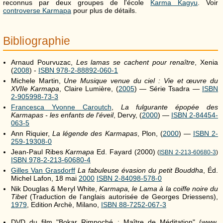
reconnus par deux groupes de l'école
Karma Kagyu
. Voir
controverse Karmapa
pour plus de détails.
Bibliographie
Arnaud Pourvuzac,
Les lamas se cachent pour renaître
, Xenia
(
2008
) -
ISBN 978-2-88892-060-1
Michele Martin,
Une Musique venue du ciel : Vie et œuvre du
XVIIe Karmapa
, Claire Lumière, (
2005
) — Série Tsadra —
ISBN
2-905998-73-3
Francesca Yvonne Caroutch
,
La fulgurante épopée des
Karmapas - les enfants de l'éveil
, Dervy, (
2000
) —
ISBN 2-84454-
063-5
Ann Riquier,
La légende des Karmapas
, Plon, (
2000
) —
ISBN 2-
259-19308-0
Jean-Paul Ribes
Karmapa
Ed. Fayard (2000)
(
ISBN 2-213-60680-3
)
ISBN 978-2-213-60680-4
Gilles Van Grasdorff
La fabuleuse évasion du petit Bouddha
, Éd.
Michel Lafon, 18 mai
2000
ISBN 2-84098-578-0
Nik Douglas & Meryl White,
Karmapa, le Lama à la coiffe noire du
Tibet
(Traduction de l'anglais autorisée de Georges Driessens),
1979
, Edition Archè, Milano,
ISBN 88-7252-067-3
DVD du film "Bokar Rimpoché : Maître de Méditation" (www.