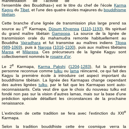
manifestation de l'activité de
l'ensemble des Bouddhas») est le titre du chef de l'école
Karma
Kagyu
du
Tibet
, et l'une des quatre écoles majeures du
bouddhisme
tibétain
.
Cette branche d'une lignée de transmission plus large prend sa
er
source au 1
Karmapa,
Düsum Khyenpa
(
1110
-
1193
), fils spirituel
du grand maître tibétain
Gampopa
. La source de la lignée de
transmission orale du mahamudra remonte habituellement au
Bouddha
Vajradhara
et fut transmise au maîtres indiens
Tilopa
(
989
-
1069
), puis à
Naropa
(
1016
-
1100
), puis aux maîtres tibétains
Marpa
et
Milarepa
. Ces précurseurs de la lignée Kagyu sont
collectivement nommés le
rosaire d'or
.
e
Le 2
Karmapa,
Karma Pakshi
(
1204
-
1283
), fut la première
personne reconnue comme
tulku
ou
lama
réincarné, ce qui fait des
Kagyu la première école à introduire cet aspect important du
bouddhisme tibétain. La lignée des Karmapas change cependant
des autres lignées
tulku
, par le fait que les Karmapas sont auto-
reconnaissants. Cela veut dire que le choix du nouveau tulku est
fondé non pas sur la vision d'autres lamas, mais sur la base d'une
prédiction spéciale détaillant les circonstances de la prochaine
renaissance.
e
L'extinction de cette tradition se fera avec l'extinction du XXI
Karmapa.
Selon la tradition bouddhiste cette ère cosmique verra la