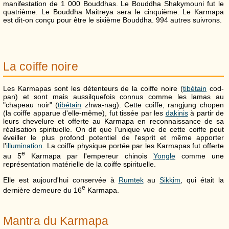
manifestation de 1 000 Bouddhas. Le Bouddha Shakymouni fut le
quatrième. Le Bouddha Maitreya sera le cinquième. Le Karmapa
est dit-on conçu pour être le sixième Bouddha. 994 autres suivrons.
La coiffe noire
Les Karmapas sont les détenteurs de la coiffe noire (
tibétain
cod-
pan) et sont mais aussilquefois connus comme les lamas au
"chapeau noir" (
tibétain
zhwa-nag). Cette coiffe, rangjung chopen
(la coiffe apparue d'elle-même), fut tissée par les
dakinis
à partir de
leurs chevelure et offerte au Karmapa en reconnaissance de sa
réalisation spirituelle. On dit que l'unique vue de cette coiffe peut
éveiller le plus profond potentiel de l'esprit et même apporter
l'
illumination
. La coiffe physique portée par les Karmapas fut offerte
e
au 5
Karmapa par l'empereur chinois
Yongle
comme une
représentation matérielle de la coiffe spirituelle.
Elle est aujourd'hui conservée à
Rumtek
au
Sikkim
, qui était la
e
dernière demeure du 16
Karmapa.
Mantra du Karmapa