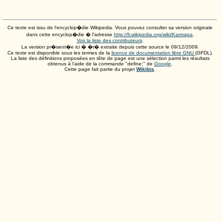
Ce texte est issu de l'encyclop�die Wikipedia. Vous pouvez consulter sa version originale
dans cette encyclop�die � l'adresse
http://fr.wikipedia.org/wiki/Karmapa
.
Voir la liste des contributeurs
.
La version pr�sent�e ici � �t� extraite depuis cette source le
09/12/2009
.
Ce texte est disponible sous les termes de la
licence de documentation libre GNU
(GFDL).
La liste des définitions proposées en tête de page est une sélection parmi les résultats
obtenus à l'aide de la commande "define:" de
Google
.
Cette page fait partie du projet
Wikibis
.