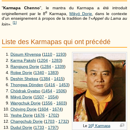
"
Karmapa Chenno
", le mantra du Karmapa a été introduit
e
originellement par le 8
Karmapa,
Mikyö Dorje
, dans le contexte
d'un enseignement à propos de la tradition de l'«
Appel du Lama au
[
1
]
loin
».
Liste des Karmapas qui ont précédé
Düsum Khyenpa
(
1110
-
1193
)
Karma Pakshi
(
1204
-
1283
)
Rangjung Dorje
(
1284
-
1339
)
Rolpe Dorje
(
1340
-
1383
)
Deshin Shekpa
(
1384
-
1415
)
Thongwa Dönden
(
1416
-
1453
)
Chödrak Gyatso
(
1454
-
1506
)
Mikyö Dorje
(
1507
-
1554
)
Wangchuk Dorje
(
1556
-
1603
)
Chöying Dorje
(
1604
-
1674
)
Yeshe Dorje
(
1676
-
1702
)
Changchub Dorje
(
1703
-
1732
)
e
Le
16
Karmapa
Dudul Dorje
(
1733
-
1797
)