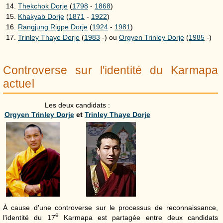
Thekchok Dorje
(
1798
-
1868
)
Khakyab Dorje
(
1871
-
1922
)
Rangjung Rigpe Dorje
(
1924
-
1981
)
Trinley Thaye Dorje
(
1983
-) ou
Orgyen Trinley Dorje
(
1985
-)
Controverse sur l'identité du Karmapa
actuel
Les deux candidats :
Orgyen Trinley Dorje
et
Trinley Thaye Dorje
À cause d'une controverse sur le processus de reconnaissance,
e
l'identité du 17
Karmapa est partagée entre deux candidats