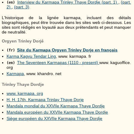
Interview du Karmapa Trinley Thaye Dordje (part. 1)
,
(part.
(en)
2)
,
(part. 3)
L'historique de la lignée karmapa, incluant des détails
biographiques, peut être trouvée dans les sites web ci-dessous. Les
sites sont rédigés en loyauté aux deux prétendants et peut manquer
de neutralité.
Orgyen Trinley Dorjé
Site du Karmapa Orgyen Trinley Dorje en français
(fr)
Karma Kagyu Tendar Ling
, www. karmapa. fr
The Seventeen Karmapas (1110 - present)
www. kaguoffice.
(en)
org
Karmapa
, www. khandro. net
Trinley Thaye Dordje
www. karmapa. org
H. H. 17th. Karmapa Trinlay Thaye Dorje
Mandala mondial du XXVIIe Karmapa Thaye Dordje
Mandala européen du XXVIIe Karmapa Thaye Dordje
Siège européen du XXVIIe Karmapa Thaye Dordje