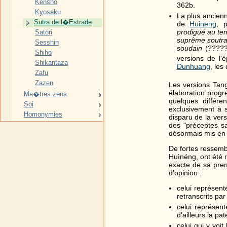
Kensho
362b.
Kyosaku
La plus ancienne
Sutra de l�Estrade
de
Huineng
, 
prodigué au tem
Satori
suprême soutra
Sesshin
soudain
(?????
Shiho
versions de l
Shikantaza
Dunhuang
, les
Zafu
Zazen
Les versions Tang
élaboration progr
Ma�tres zens
quelques différe
Soi
exclusivement à s
Homonymies
disparu de la ver
des "préceptes s
désormais mis en 
De fortes ressembl
Huìnéng, ont été 
exacte de sa prem
d'opinion :
celui représent
retranscrits par
celui représent
d'ailleurs la pa
celui qui y voit