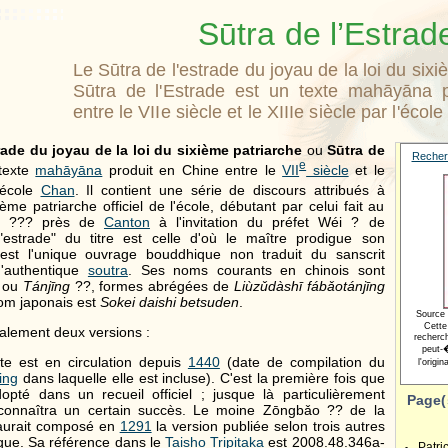
Sūtra de l’Estrad
Le Sūtra de l'estrade du joyau de la loi du six
Sūtra de l'Estrade est un texte mahāyāna 
entre le VIIe siècle et le XIIIe siècle par l'écol
rade du joyau de la loi du sixième patriarche
ou
Sūtra de
Recher
e
texte
mahāyāna
produit en Chine entre le
VII
siècle
et le
'école
Chan
. Il contient une série de discours attribués à
ème patriarche officiel de l'école, débutant par celui fait au
n ??? près de
Canton
à l'invitation du préfet Wéi ? de
estrade" du titre est celle d'où le maître prodigue son
est l'unique ouvrage bouddhique non traduit du sanscrit
'authentique
soutra
. Ses noms courants en chinois sont
 ou
Tánjīng
??, formes abrégées de
Liùzǔdàshī fábǎotánjīng
om japonais est
Sokei daishi betsuden
.
Source
Cette
ipalement deux versions :
recherc
peut-�
te est en circulation depuis
1440
(date de compilation du
l'origi
ing
dans laquelle elle est incluse). C'est la première fois que
opté dans un recueil officiel ; jusque là particulièrement
Page(
il connaîtra un certain succès. Le moine Zōngbǎo ?? de la
urait composé en
1291
la version publiée selon trois autres
oque. Sa référence dans le
Taisho Tripitaka
est 2008.48.346a-
Patr