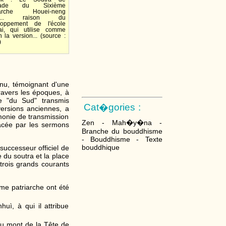
strade du Sixième
iarche Houei-neng
l...... raison du
loppement de l'école
ai, qui utilise comme
 la version... (source :
)
enu, témoignant d'une
ravers les époques, à
te "du Sud" transmis
Cat�gories :
versions anciennes, a
émonie de transmission
Zen - Mah�y�na -
lacée par les sermons
Branche du bouddhisme
- Bouddhisme - Texte
bouddhique
successeur officiel de
 du soutra et la place
trois grands courants
ème patriarche ont été
uì, à qui il attribue
e du mont de la Tête de