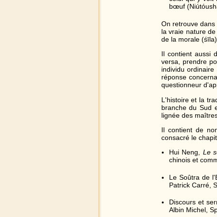
bœuf (Niútóush
On retrouve dans l
la vraie nature de
de la morale (śīla)
Il contient aussi
versa, prendre po
individu ordinair
réponse concernan
questionneur d'a
L'histoire et la t
branche du Sud e
lignée des maîtres
Il contient de n
consacré le chapi
Hui Neng,
Le s
chinois et comm
Le Soûtra de l
Patrick Carré, S
Discours et ser
Albin Michel, Sp