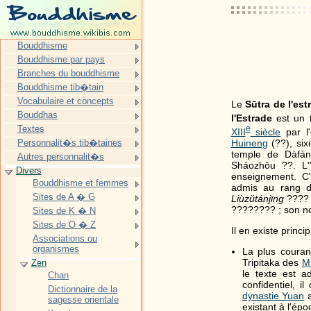
Bouddhisme
Bouddhisme par pays
Branches du bouddhisme
Bouddhisme tib�tain
Vocabulaire et concepts
Le
Sūtra de l'est
Bouddhas
l'Estrade
est un 
e
Textes
XIII
siècle
par l
Huineng
(??), sixi
Personnalit�s tib�taines
temple de Dàfà
Autres personnalit�s
Sháozhōu ??. L'"
Divers
enseignement. C'
Bouddhisme et femmes
admis au rang d
Sites de A � G
Liùzǔtánjīng
????
???????? ; son n
Sites de K � N
Sites de O � Z
Il en existe princ
Associations ou
organismes
La plus couran
Tripitaka des
M
Zen
le texte est ad
Chan
confidentiel, 
Dictionnaire de la
dynastie Yuan
a
sagesse orientale
existant à l'ép