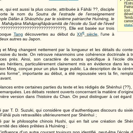
l'E
Patr
, qui est aussi la plus courte, attribuée à Fáhǎi ??, disciple
(co
porte le nom du
Soutra de l'estrade de l'enseignement
déve
Tend
ple Dàfàn à Sháozhōu par le sixième patriarche Huìnéng, le
canon
 Mahāyāna Mahāprajñāpāramitā de l'école du Sud de l'éveil
pitaka
???????????????????????????). Elle est basée sur trois
e
'époque
Tang
découvertes au début du
XX
siècle
, l'une à
 deux autres au Japon.
 et Ming changent nettement par la longueur et les détails du cont
essive du texte. On retrouve néanmoins une cohérence doctrinale à t
nces près. Ainsi, son caractère de soutra spécifique à l'école di
es héritiers, particulièrement clairement mis en évidence dans les 
sion Ming, conçue pour un plus large public. La description de la cér
ans forme", importante au début, a été repoussée vers la fin, remp
avant.
ances entre certaines parties du texte et les rédigés de Shénhuì (??), 
remarquées. Les débats restent ouverts concernant la matière d'origine
ière version dans l'histoire du Chan. On peut distinguer à cet égard 
é par T. D. Suzuki, qui considère que d'authentiques discours du sixi
 Fáhǎi puis retravaillés ultérieurement par Shénhuì ;
é par le philosophe chinois Hushi, qui en fait une création de Shénh
ternité des idées prêtées à Huìnéng ;
 l'influence d'un autre courant toujours non identifié, peut-être l'écol