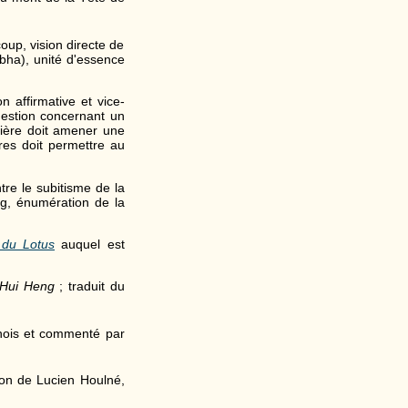
oup, vision directe de
bha), unité d'essence
n affirmative et vice-
uestion concernant un
mière doit amener une
res doit permettre au
ntre le subitisme de la
g, énumération de la
 du Lotus
auquel est
 Hui Heng
; traduit du
inois et commenté par
ion de Lucien Houlné,