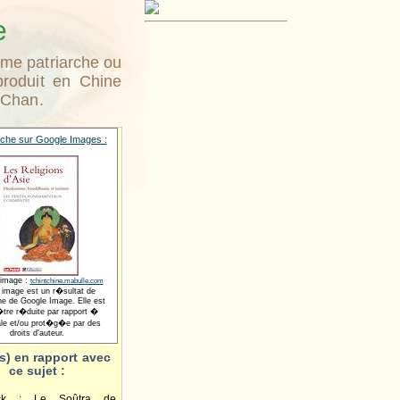
e
ième patriarche ou
produit en Chine
e Chan.
che sur Google Images :
 image :
tchintchine.mabulle.com
 image est un r�sultat de
he de Google Image. Elle est
tre r�duite par rapport �
nale et/ou prot�g�e par des
droits d'auteur.
s) en rapport avec
ce sujet :
ick : Le Soûtra de