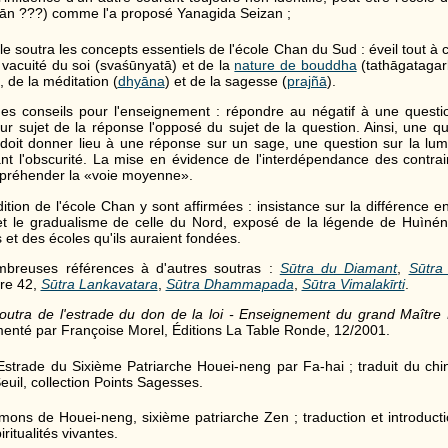
ān ???) comme l'a proposé Yanagida Seizan ;
e soutra les concepts essentiels de l'école Chan du Sud : éveil tout à c
 vacuité du soi (svaśūnyatā) et de la
nature de bouddha
(tathāgatagar
, de la méditation (
dhyāna
) et de la sagesse (
prajñā
).
 des conseils pour l'enseignement : répondre au négatif à une questio
ur sujet de la réponse l'opposé du sujet de la question. Ainsi, une q
e doit donner lieu à une réponse sur un sage, une question sur la lu
t l'obscurité. La mise en évidence de l'interdépendance des contrai
ppréhender la «voie moyenne».
radition de l'école Chan y sont affirmées : insistance sur la différence e
t le gradualisme de celle du Nord, exposé de la légende de Huìnén
 et des écoles qu'ils auraient fondées.
ombreuses références à d'autres soutras :
Sūtra du Diamant
,
Sūtra
tre 42,
Sūtra Lankavatara
,
Sūtra Dhammapada
,
Sūtra Vimalakīrti
.
outra de l'estrade du don de la loi - Enseignement du grand Maître
enté par Françoise Morel, Éditions La Table Ronde, 12/2001.
'Estrade du Sixième Patriarche Houei-neng par Fa-hai ; traduit du ch
euil, collection Points Sagesses.
mons de Houei-neng, sixième patriarche Zen ; traduction et introduct
iritualités vivantes.