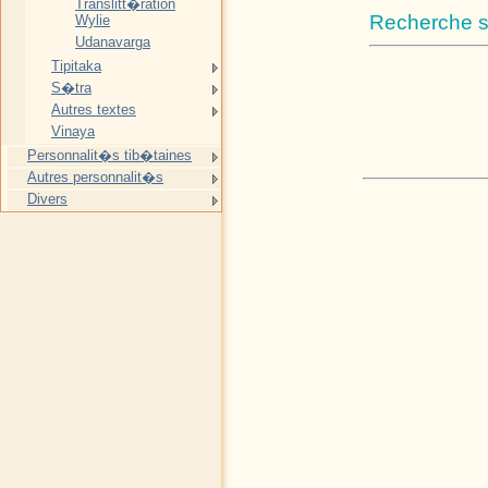
Translitt�ration
Recherche su
Wylie
Udanavarga
Tipitaka
S�tra
Autres textes
Vinaya
Personnalit�s tib�taines
Autres personnalit�s
Divers