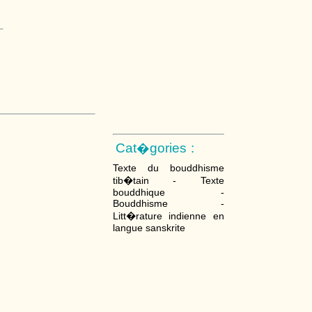
Cat�gories :
Texte du bouddhisme
tib�tain - Texte
bouddhique -
Bouddhisme -
Litt�rature indienne en
langue sanskrite