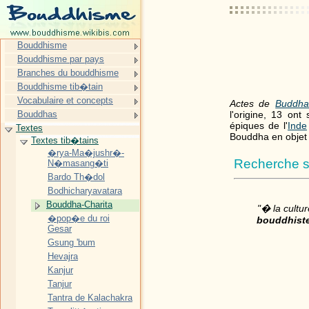
Bouddhisme
Bouddhisme par pays
Branches du bouddhisme
Bouddhisme tib�tain
Vocabulaire et concepts
Actes de
Buddh
Bouddhas
l'origine, 13 on
épiques de l'
Inde
Textes
Bouddha en objet
Textes tib�tains
�rya-Ma�jushr�-
Recherche s
N�masang�ti
Bardo Th�dol
Bodhicharyavatara
Bouddha-Charita
"� la cultur
�pop�e du roi
bouddhist
Gesar
Gsung 'bum
Hevajra
Kanjur
Tanjur
Tantra de Kalachakra