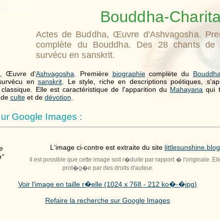
Bouddha-Charit
Actes de Buddha, Œuvre d'Ashvagosha. Prem
complète du Bouddha. Des 28 chants de l'
survécu en sanskrit.
a
, Œuvre d'
Ashvagosha
. Première
biographie
complète du
Bouddh
t survécu en
sanskrit
. Le style, riche en descriptions poétiques, s'
classique. Elle est caractéristique de l'apparition du
Mahayana
qui t
 de
culte
et de
dévotion
.
ur Google Images :
L'image ci-contre est extraite du site
littlesunshine.blog
e
e
"
Il est possible que cette image soit r�duite par rapport � l'originale. El
prot�g�e par des droits d'auteur.
Voir l'image en taille r�elle (1024 x 768 - 212 ko�-�jpg)
Refaire la recherche sur Google Images