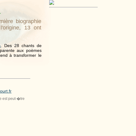
a
ière biographie
origine, 13 ont
a
. Des 28 chants de
apparente aux poèmes
end à transformer le
ourt.fr
le est peut-�tre