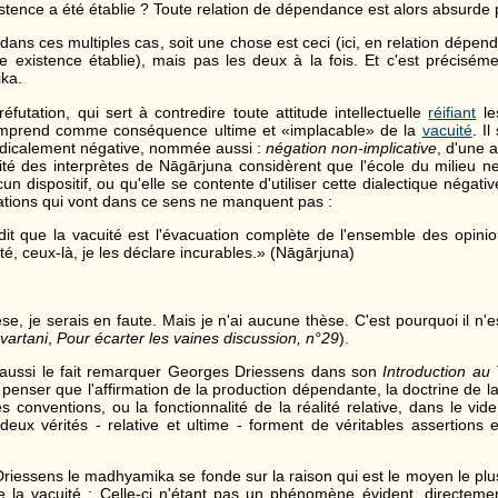
tence a été établie ? Toute relation de dépendance est alors absurde p
ns ces multiples cas, soit une chose est ceci (ici, en relation dépend
e existence établie), mais pas les deux à la fois. Et c'est préciséme
ka.
éfutation, qui sert à contredire toute attitude intellectuelle
réifiant
le
mprend comme conséquence ultime et «implacable» de la
vacuité
. I
dicalement négative, nommée aussi :
négation non-implicative
, d'une a
ité des interprètes de Nāgārjuna considèrent que l'école du milieu 
n dispositif, ou qu'elle se contente d'utiliser cette dialectique négati
itations qui vont dans ce sens ne manquent pas :
it que la vacuité est l'évacuation complète de l'ensemble des opini
ité, ceux-là, je les déclare incurables.» (Nāgārjuna)
èse, je serais en faute. Mais je n'ai aucune thèse. C'est pourquoi il n'
vartani
,
Pour écarter les vaines discussion, n°29
).
aussi le fait remarquer Georges Driessens dans son
Introduction au 
penser que l'affirmation de la production dépendante, la doctrine de la 
es conventions, ou la fonctionnalité de la réalité relative, dans le vid
deux vérités - relative et ultime - forment de véritables assertions
riessens le madhyamika se fonde sur la raison qui est le moyen le plus
la vacuité : Celle-ci n'étant pas un phénomène évident, directemen