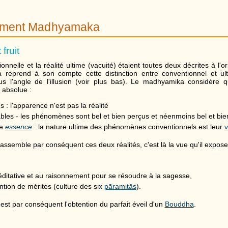
ement Madhyamaka
fruit
ionnelle et la réalité ultime (vacuité) étaient toutes deux décrites à l
 reprend à son compte cette distinction entre conventionnel et ult
s l'angle de l'illusion (voir plus bas). Le madhyamika considère q
 absolue :
 : l'apparence n'est pas la réalité
bles - les phénomènes sont bel et bien perçus et néenmoins bel et bie
me
essence
: la nature ultime des phénomènes conventionnels est leur
v
semble par conséquent ces deux réalités, c'est là la vue qu'il expose
éditative et au raisonnement pour se résoudre à la sagesse,
ention de mérites (culture des six
pāramitās
).
 est par conséquent l'obtention du parfait éveil d'un
Bouddha
.