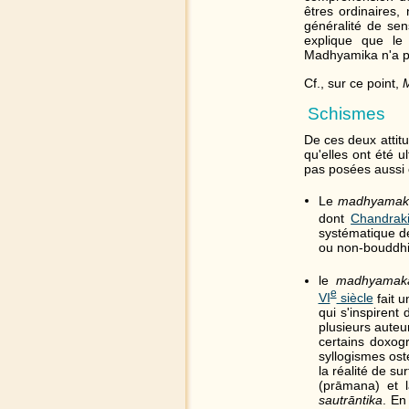
êtres ordinaires
généralité de sens
explique que le
Madhyamika n'a pa
Cf., sur ce point,
M
Schismes
De ces deux attit
qu'elles ont été u
pas posées aussi 
Le
madhyamaka
dont
Chandraki
systématique de
ou non-bouddhi
le
madhyamaka
e
VI
siècle
fait u
qui s'inspirent
plusieurs auteu
certains doxog
syllogismes ost
la réalité de s
(prāmana) et l
sautrāntika
. En