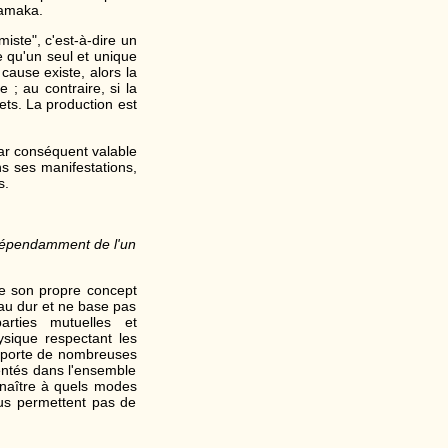
yamaka.
ste", c'est-à-dire un
 qu'un seul et unique
 cause existe, alors la
; au contraire, si la
fets. La production est
par conséquent valable
s ses manifestations,
s.
 indépendamment de l'un
de son propre concept
yau dur et ne base pas
rties mutuelles et
sique respectant les
comporte de nombreuses
entés dans l'ensemble
nnaître à quels modes
ous permettent pas de