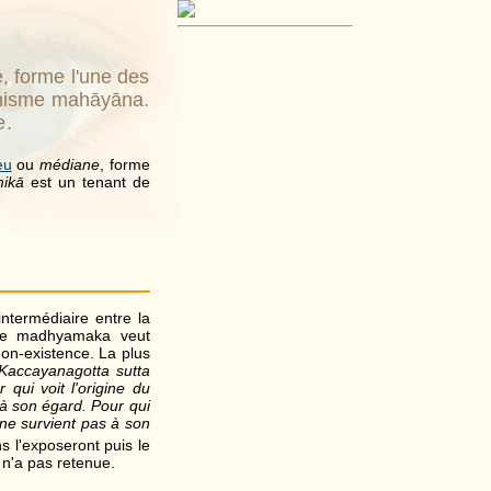
 forme l'une des
dhisme mahāyāna.
e.
eu
ou
médiane
, forme
ikā
est un tenant de
ntermédiaire entre la
, le madhyamaka veut
on-existence. La plus
Kaccayanagotta sutta
r qui voit l'origine du
 à son égard. Pour qui
ne survient pas à son
ns l'exposeront puis le
n'a pas retenue.