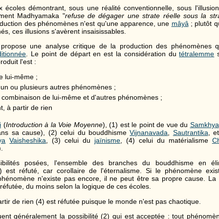
 écoles démontrant, sous une réalité conventionnelle, sous l'illusion
nement Madhyamaka "
refuse de dégager une strate réelle sous la stra
roduction des phénomènes n'est qu'une apparence, une
mâyâ
; plutôt 
, ces illusions s'avèrent insaisissables.
ropose une analyse critique de la production des phénomènes qu
itionnée
. Le point de départ en est la considération du
tétralemme
s
duit l'est :
de lui-même ;
 d'un ou plusieurs autres phénomènes ;
ne combinaison de lui-même et d'autres phénomènes ;
 à partir de rien
i
(
Introduction à la Voie Moyenne
), (1) est le point de vue du
Samkhya
dans sa cause), (2) celui du bouddhisme
Vijnanavada
,
Sautrantika
, e
ya
Vaisheshika
, (3) celui du
jaïnisme
, (4) celui du matérialisme
C
.
bilités posées, l'ensemble des branches du bouddhisme en élimi
 est réfuté, car corollaire de l'éternalisme. Si le phénomène exis
 phénomène n'existe pas encore, il ne peut être sa propre cause. La p
réfutée, du moins selon la logique de ces écoles.
rtir de rien (4) est réfutée puisque le monde n'est pas chaotique.
ent généralement la possibilité (2) qui est acceptée : tout phénomène