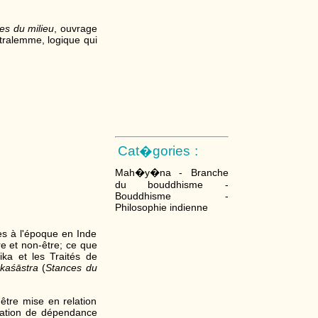
es du milieu
, ouvrage
étralemme, logique qui
Cat�gories :
Mah�y�na - Branche
du bouddhisme -
Bouddhisme -
Philosophie indienne
es à l'époque en Inde
e et non-être; ce que
ka et les Traités de
aśāstra
(
Stances du
tre mise en relation
elation de dépendance