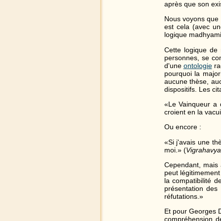
après que son exis
Nous voyons que da
est cela (avec un
logique madhyami
Cette logique de r
personnes, se co
d'une
ontologie
ra
pourquoi la major
aucune thèse, aucu
dispositifs. Les c
«Le Vainqueur a d
croient en la vacu
Ou encore :
«Si j'avais une th
moi.» (
Vigrahavya
Cependant, mais 
peut légitimement 
la compatibilité d
présentation des 
réfutations.»
Et pour Georges D
compréhension de 