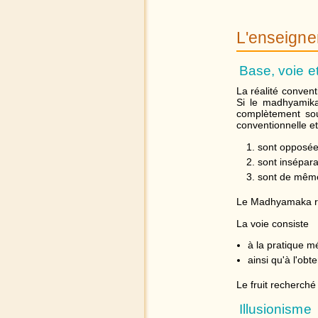
L'enseign
Base, voie et 
La réalité convent
Si le madhyamika
complètement sou
conventionnelle et
sont opposées
sont insépara
sont de mê
Le Madhyamaka ras
La voie consiste
à la pratique m
ainsi qu'à l'obt
Le fruit recherché
Illusionisme