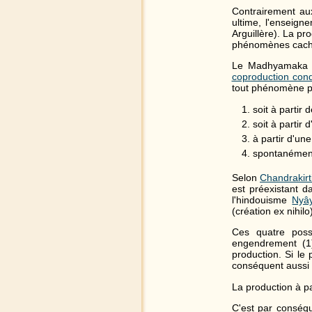
Contrairement aux
ultime, l'enseig
Arguillère). La p
phénomènes cachés
Le Madhyamaka p
coproduction cond
tout phénomène pro
soit à partir 
soit à partir
à partir d'u
spontanément,
Selon
Chandrakirt
est préexistant 
l'hindouisme
Nyâ
(création ex nihilo)
Ces quatre possi
engendrement (1)
production. Si le
conséquent aussi 
La production à pa
C'est par conséqu