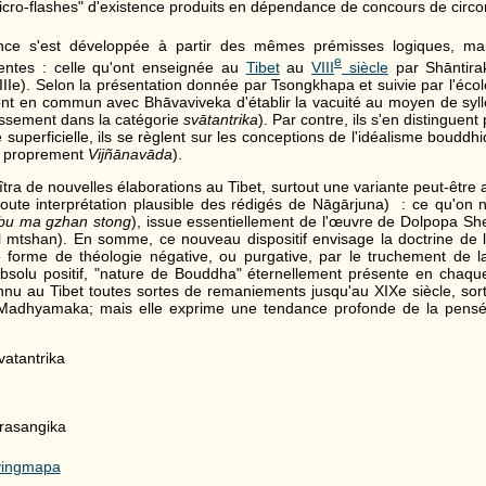
icro-flashes" d'existence produits en dépendance de concours de circo
ce s'est développée à partir des mêmes prémisses logiques, mai
e
rentes : celle qu'ont enseignée au
Tibet
au
VIII
siècle
par Shāntirak
VIIIe). Selon la présentation donnée par Tsongkhapa et suivie par l'éc
ont en commun avec Bhāvaviveka d'établir la vacuité au moyen de syll
classement dans la catégorie
svātantrika
). Par contre, ils s'en distinguent 
é superficielle, ils se règlent sur les conceptions de l'idéalisme bouddh
s proprement
Vijñānavāda
).
tra de nouvelles élaborations au Tibet, surtout une variante peut-être
 toute interprétation plausible des rédigés de Nāgārjuna) : ce qu'on
bu ma gzhan stong
), issue essentiellement de l'œuvre de Dolpopa Sh
 mtshan). En somme, ce nouveau dispositif envisage la doctrine de 
forme de théologie négative, ou purgative, par le truchement de la
bsolu positif, "nature de Bouddha" éternellement présente en chaque
onnu au Tibet toutes sortes de remaniements jusqu'au XIXe siècle, sor
Madhyamaka; mais elle exprime une tendance profonde de la pensée e
atantrika
asangika
ingmapa