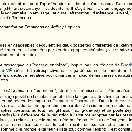
, notre esprit ne peut l'appréhender au début qu'au travers d'une 
 (skt. arthasamanya; tib. deuntchi). Il s'agit bien là d'un engagement
 Madhyamaka n'envisage aucune affirmation d'existence en-soi
s d'affirmations.
editation on Emptiness
de Jeffrey Hopkins.
udes envisageables découlent les deux postérités différentes de l'œuvr
ltérieurement distinguées par les doxographes tibétains (ces subdivisi
clairement en Inde) :
 prāsangika
ou "conséquentialiste", inspiré par les rédigés de
Buddh
e
rti
VI
siècle
fut rétrospectivement regardé comme le fondateur, fai
 la dialectique négative pour diminuer à l'absurde les thèses des aut
stes.
 svātantrika
ou "autonome", dont les prémisses ont été posées
n usage positif de la dialectique et utilise la logique à des fins démonstr
 des méthodes des logiciens
Dignāga
et
Dharmakīrti
. Dans la doctrine
rs qui ont adopté une approche comparable à la sienne, non seulement 
raphes tibétains, surtout Tsongkhapa (Tsong-kha-pa) et sa postérité
ensifs (à la différence de la réduction à l'absurde adoptée par les prās
urface, ou relative, est elle-même déterminée par le biais de "moyens d
a représentation correcte de cette réalité est censée être confor
 somme : le monde extérieur existe tout comme l'esprit; il est consti