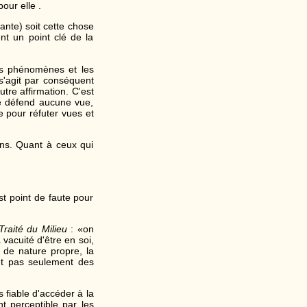
our elle .
ante) soit cette chose
nt un point clé de la
s phénomènes et les
l s'agit par conséquent
utre affirmation. C'est
ne défend aucune vue,
ve pour réfuter vues et
ons. Quant à ceux qui
est point de faute pour
Traité du Milieu
: «on
vacuité d'être en soi,
e de nature propre, la
 et pas seulement des
 fiable d'accéder à la
t perceptible par les