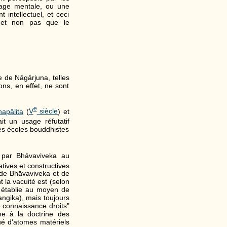
image mentale, ou une
 intellectuel, et ceci
, et non pas que le
e de Nāgārjuna, telles
ons, en effet, ne sont
e
apālita
(
V
siècle
) et
t un usage réfutatif
res écoles bouddhistes
 par Bhāvaviveka au
atives et constructives
 de Bhāvaviveka et de
la vacuité est (selon
) établie au moyen de
angika), mais toujours
e connaissance droits"
me à la doctrine des
tué d'atomes matériels