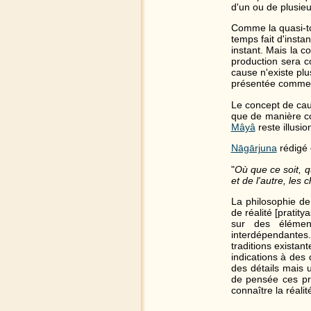
d'un ou de plusie
Comme la quasi-to
temps fait d'insta
instant. Mais la c
production sera c
cause n'existe plu
présentée comme 
Le concept de caus
que de manière co
Mâyâ
reste illusi
Nāgārjuna
rédigé 
"
Où que ce soit, qu
et de l'autre, les
La philosophie de
de réalité [pratit
sur des élément
interdépendantes
traditions existan
indications à des
des détails mais 
de pensée ces pr
connaître la réali