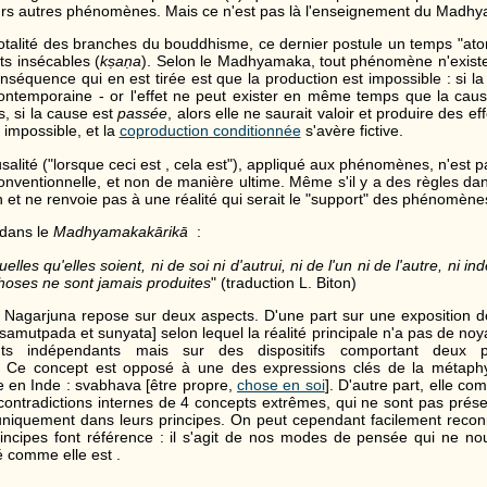
urs autres phénomènes. Mais ce n'est pas là l'enseignement du Madh
talité des branches du bouddhisme, ce dernier postule un temps "atomi
nts insécables (
kṣaṇa
). Selon le Madhyamaka, tout phénomène n'existe
onséquence qui en est tirée est que la production est impossible : si la
ontemporaine - or l'effet ne peut exister en même temps que la cause 
s, si la cause est
passée
, alors elle ne saurait valoir et produire des ef
impossible, et la
coproduction conditionnée
s'avère fictive.
alité ("lorsque ceci est , cela est"), appliqué aux phénomènes, n'est 
nventionnelle, et non de manière ultime. Même s'il y a des règles dan
on et ne renvoie pas à une réalité qui serait le "support" des phénomène
dans le
Madhyamakakārikā
:
elles qu'elles soient, ni de soi ni d'autrui, ni de l'un ni de l'autre, ni
 choses ne sont jamais produites
" (traduction L. Biton)
 Nagarjuna repose sur deux aspects. D'une part sur une exposition 
yasamutpada et sunyata] selon lequel la réalité principale n'a pas de no
s indépendants mais sur des dispositifs comportant deux pa
. Ce concept est opposé à une des expressions clés de la métaphy
te en Inde : svabhava [être propre,
chose en soi
]. D'autre part, elle 
 contradictions internes de 4 concepts extrêmes, qui ne sont pas prés
uniquement dans leurs principes. On peut cependant facilement reco
incipes font référence : il s'agit de nos modes de pensée qui ne n
té comme elle est .