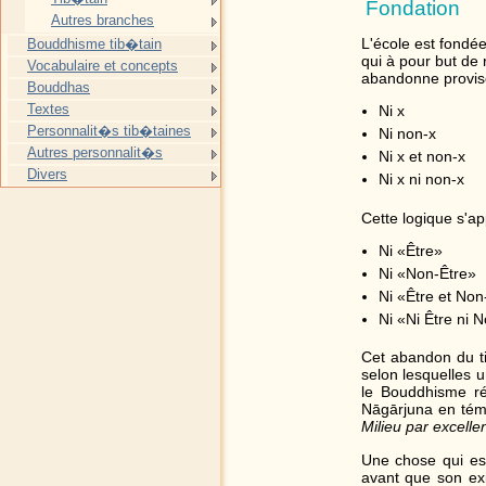
Fondation
Autres branches
L'école est fondé
Bouddhisme tib�tain
qui à pour but de 
Vocabulaire et concepts
abandonne provis
Bouddhas
Textes
Ni x
Personnalit�s tib�taines
Ni non-x
Autres personnalit�s
Ni x et non-x
Divers
Ni x ni non-x
Cette logique s'ap
Ni «Être»
Ni «Non-Être»
Ni «Être et Non
Ni «Ni Être ni 
Cet abandon du ti
selon lesquelles 
le Bouddhisme ré
Nāgārjuna en tém
Milieu par excelle
Une chose qui es
avant que son exi