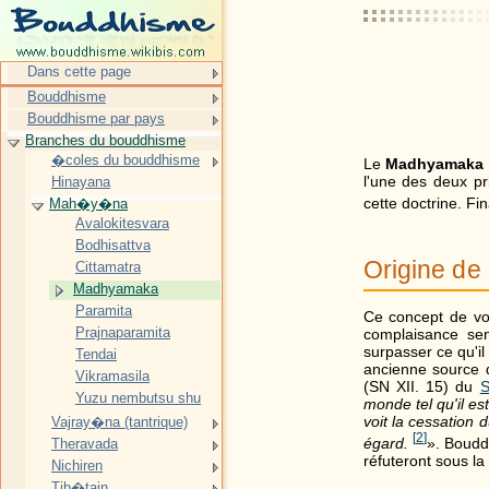
Dans cette page
Bouddhisme
Bouddhisme par pays
Branches du bouddhisme
�coles du bouddhisme
Le
Madhyamaka
l'une des deux pr
Hinayana
cette doctrine. F
Mah�y�na
Avalokitesvara
Bodhisattva
Origine de 
Cittamatra
Madhyamaka
Paramita
Ce concept de vo
Prajnaparamita
complaisance sen
surpasser ce qu'i
Tendai
ancienne source 
Vikramasila
(SN XII. 15) du
S
Yuzu nembutsu shu
monde tel qu'il es
voit la cessation 
Vajray�na (tantrique)
[
2
]
égard.
». Boudd
Theravada
réfuteront sous l
Nichiren
Tib�tain