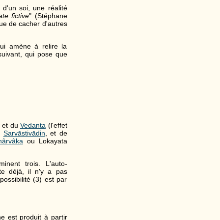
 d'un soi, une réalité
te fictive
" (Stéphane
que de cacher d'autres
i amène à relire la
uivant, qui pose que
et du
Vedanta
(l'effet
t
Sarvāstivādin
, et de
hârvâka
ou Lokayata
nent trois. L'auto-
te déjà, il n'y a pas
ossibilité (3) est par
 est produit à partir