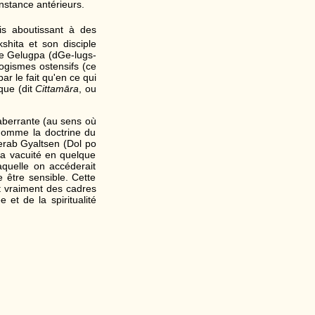
nstance antérieurs.
s aboutissant à des
shita et son disciple
ole Gelugpa (dGe-lugs-
ogismes ostensifs (ce
par le fait qu'en ce qui
ique (dit
Cittamāra
, ou
 aberrante (au sens où
 nomme la doctrine du
erab Gyaltsen (Dol po
la vacuité en quelque
quelle on accéderait
 être sensible. Cette
t vraiment des cadres
t de la spiritualité