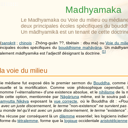
Madhyamaka
Le Madhyamaka ou Voie du milieu ou médiane,
deux principales écoles spécifiques du boud
Un mādhyamikā est un tenant de cette doctrin
(
sanskrit
;
chinois
: Zhōng-guān ??, tibétain : dbu ma) ou
Voie du mili
incipales écoles spécifiques du
bouddhisme mahāyāna
. Un
mādhyam
[
1
]
inalement
mādhyamika
est l'adjectif désignant la doctrine.
la voie du milieu
ie médiane fut exposé dès le premier sermon du
Bouddha
, comme i
suelle et la mortification. Comme voie philosophique cependant
l nomme l'«éternalisme» d'une existence absolue, et le
nihilisme
de la n
de cette option, mentionnée par
Nāgārjuna
même, est le soutra pali
amyutta Nikāya
exposant la
vue correcte
, où le Bouddha dit : «
Pou
t avec un juste discernement, le terme
"non-existence"
ne survient pas
du monde tel qu'il est avec un juste discernement, le terme
"existence"
ha récuse par conséquent là un
dilemme
essentiel; les logiciens indie
a forme du
tétralemme
, forme que la
logique
occidentale
aristotélicienne