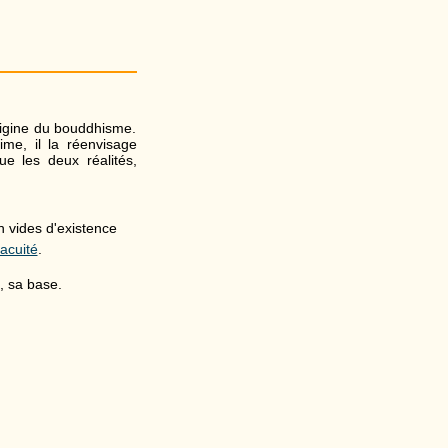
'origine du bouddhisme.
ime, il la réenvisage
ue les deux réalités,
n vides d'existence
acuité
.
, sa base.