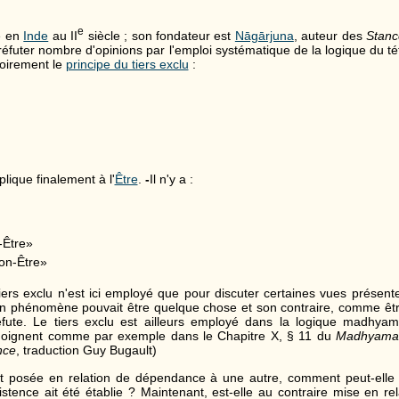
e
e en
Inde
au II
siècle ; son fondateur est
Nāgārjuna
, auteur des
Stanc
réfuter nombre d'opinions par l'emploi systématique de la logique du t
oirement le
principe du tiers exclu
:
plique finalement à l'
Être
.
-
Il n'y a :
-Être»
Non-Être»
ers exclu n'est ici employé que pour discuter certaines vues présent
un phénomène pouvait être quelque chose et son contraire, comme êtr
fute. Le tiers exclu est ailleurs employé dans la logique madhyami
oignent comme par exemple dans le Chapitre X, § 11 du
Madhyamak
nce
, traduction Guy Bugault)
t posée en relation de dépendance à une autre, comment peut-elle ê
stence ait été établie ? Maintenant, est-elle au contraire mise en r