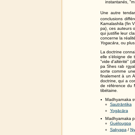
instantanés, "m
Une autre tendan
conclusions diffé
Kamalashila (fin 
pa), ces auteurs 
qui justifie leur 
concerne la réalit
Yogacāra
, ou plu
La doctrine connaî
elle s'éloigne de
"vide d'altérité" (
d
pa Shes rab rgyal
sorte comme une 
finalement à un A
doctrine, qui a c
de référence du 
tibétaine.
Madhyamaka sv
Sautrāntika
Yogācāra
Madhyamaka pr
Guélougpa
Sakyapa
/
Ny