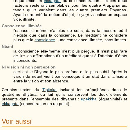
l'équanimité, et
ekkagata
ou la concentration - et ces deux
facteurs resteront semblables pour les quatre Arupajhanas,
tandis qu'ils variaient dans les quatre premiers Dhyanas.
Ayant surmonté la notion d'objet, le
yogi
visualise un espace
vide, illimité.
Conscience illimitée
l'espace lui-même n'a plus de sens, dans la mesure où il
n'existe que dans la conscience. Le méditant ne considère
plus que la
conscience
: une conscience illimitée, sans limites.
Néant
la conscience elle-même n'est plus perçue. Il n'est pas rare
de lire les affirmations d'un méditant quant à l'atteinte d'états
inconscients.
Ni vision ni non perception
ceci est le Dhyana le plus profond et le plus subtil. Après la
vision du néant vient par conséquent un état dans la lisière
entre la vision et son absence.
Certains textes du
Tipitaka
incluent les arūpajhānas dans le
quatrième dhyāna, du fait qu'ils conservent les deux éléments
présents dans l'ensemble des dhyānas :
upekkha
(équanimité) et
ekkagata
(concentration en un point).
Voir aussi