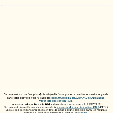
Ce texte est issu de l'encyclop�die Wikipedia. Vous pouvez consulter sa version originale
dans cette encyclop�die � l'adresse
http://fr.wikipedia.org/wiki/Ar%C5%ABpajhana
.
Voir la liste des contributeurs
.
La version pr�sent�e ici � �t� extraite depuis cette source le
09/12/2009
.
Ce texte est disponible sous les termes de la
licence de documentation libre GNU
(GFDL).
La liste des définitions proposées en tête de page est une sélection parmi les résultats
obtenus à l'aide de la commande "define:" de
Google
.