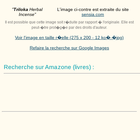
"
Triloka
Herbal
L'image ci-contre est extraite du site
Incense"
sensia.com
Il est possible que cette image soit r�duite par rapport � l'originale. Elle est
peut-�tre prot�g�e par des droits d'auteur.
Voir l'image en taille r�elle (275 x 200 - 12 ko�-�jpg)
Refaire la recherche sur Google Images
Recherche sur Amazone (livres) :