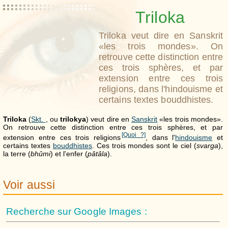
Triloka
Triloka veut dire en Sanskrit
«les trois mondes». On
retrouve cette distinction entre
ces trois sphères, et par
extension entre ces trois
religions, dans l'hindouisme et
certains textes bouddhistes.
Triloka
(
Skt.
, ou
trilokya
) veut dire en
Sanskrit
«les trois mondes».
On retrouve cette distinction entre ces trois sphères, et par
[Quoi ?]
extension entre ces trois religions
, dans l'
hindouisme
et
certains textes
bouddhistes
. Ces trois mondes sont le ciel (
svarga
),
la terre (
bhûmi
) et l'enfer (
pâtâla
).
Voir aussi
Recherche sur Google Images :