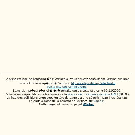
Ce texte est issu de l'encyclop�die Wikipedia. Vous pouvez consulter sa version originale
dans cette encyclop�die � l'adresse
http://fr.wikipedia.org/wiki/Triloka
.
Voir la liste des contributeurs
.
La version pr�sent�e ici � �t� extraite depuis cette source le
09/12/2009
.
Ce texte est disponible sous les termes de la
licence de documentation libre GNU
(GFDL).
La liste des définitions proposées en tête de page est une sélection parmi les résultats
obtenus à l'aide de la commande "define:" de
Google
.
Cette page fait partie du projet
Wikibis
.