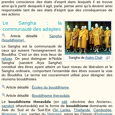
prendre conscience des états d'esprit dans lesquels il se trouve
ainsi qu'à partir desquels il agit, parle, pense ainsi qu'à devenir ainsi
responsable tant de ses états d'esprit que des conséquences de
ses actions.
Le Sangha : la
communauté des adeptes
Article détaillé :
Sangha
(bouddhisme)
.
Le Saṅgha est la communauté de
ceux qui suivent l'enseignement du
Bouddha. C'est un des trois lieux de
Sangha de
Ajahn Chah
refuge
. On peut distinguer le'Noble
Saṅgha' (sanskrit
Arya Saṅgha
)
constitué des êtres ayant atteint un haut niveau de libération et le
Saṅgha ordinaire, comportant l'ensemble des êtres suivant la voie
du Bouddha. Le terme est couramment utilisé pour désigner des
réunions bouddhistes.
Article détaillé :
Écoles du bouddhisme
.
Article détaillé :
Bouddhisme theravâda
.
Le
bouddhisme theravâda
(en
pāli
«doctrine des Anciens»,
sanskrit
sthaviravāda
) est la forme de
bouddhisme
dominante en
Asie du Sud et du Sud-Est (
Sri Lanka
,
Thaïlande
,
Cambodge
,
Myanmar
,
Laos
, parties du
Vietnam
), parmi les Chinois d'
Indonésie