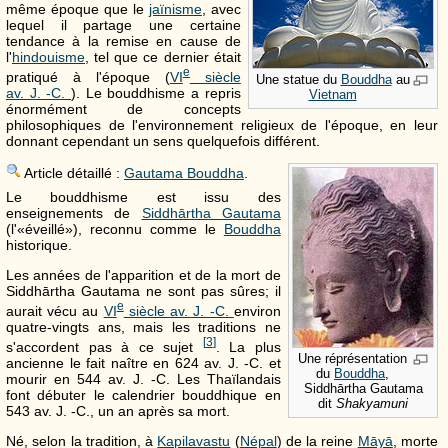
même époque que le
jaïnisme
, avec
lequel il partage une certaine
tendance à la remise en cause de
l'
hindouisme
, tel que ce dernier était
e
pratiqué à l'époque (
VI
siècle
Une statue du
Bouddha
au
av. J. -C.
). Le bouddhisme a repris
Vietnam
énormément de concepts
philosophiques de l'environnement religieux de l'époque, en leur
donnant cependant un sens quelquefois différent.
Article détaillé :
Gautama Bouddha
.
Le bouddhisme est issu des
enseignements de
Siddhārtha Gautama
(l'«éveillé»), reconnu comme le
Bouddha
historique.
Les années de l'apparition et de la mort de
Siddhārtha Gautama ne sont pas sûres; il
e
aurait vécu au
VI
siècle
av. J. -C.
environ
quatre-vingts ans, mais les traditions ne
[
3
]
s'accordent pas à ce sujet
. La plus
Une réprésentation
ancienne le fait naître en 624 av. J. -C. et
du
Bouddha
,
mourir en 544 av. J. -C. Les Thaïlandais
Siddhārtha Gautama
font débuter le calendrier bouddhique en
dit
Shakyamuni
543 av. J. -C., un an après sa mort.
Né, selon la tradition, à
Kapilavastu
(
Népal
) de la reine
Māyā
, morte