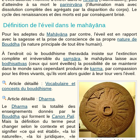
d'atteindre à sa mort le
parinirvāna
(l'illumination mais avec
dissolution complète des agrégats par la disparition du corps). Le
cycle des renaissances et des morts est par conséquent brisé.
Définition de l'éveil dans le mahāyāna
Pour les adeptes du
Mahāyāna
par contre, l'éveil est en rapport
avec la sagesse et la prise de conscience de sa propre
nature de
Bouddha
(la nature principale de tout être humain).
À l'endroit où le bouddhisme theravāda insiste sur l'extinction
complète et irréversible du
saṃsāra
, le mahāyāna laisse aux
bodhisattvas
(ceux qui sont éveillés) la possibilité de se maintenir
dans le monde sans cependant produire de
karma
, par compassion
pour les êtres vivants, qu'ils vont alors guider à leur tour vers l'éveil.
Article détaillé :
Vocabulaire et
concepts du bouddhisme
.
Article détaillé :
Dharma
.
Le
Dharma
est la totalité des
enseignements donnés par le
Bouddha
qui forment le
Canon Pali
.
Mais la définition du terme peut
changer selon le contexte et peut
signifier «ce qui est établi», «la loi
naturelle», «la loi juridique», «le