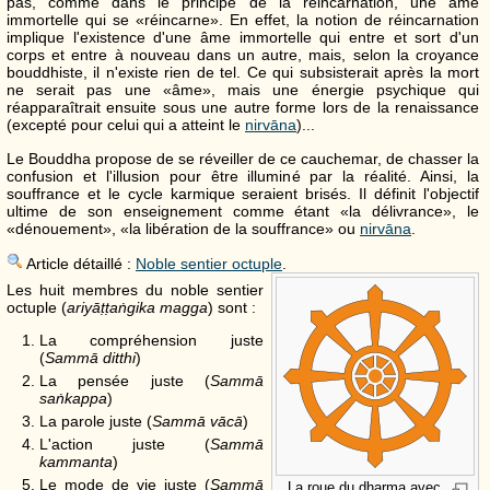
pas, comme dans le principe de la réincarnation, une âme
immortelle qui se «réincarne». En effet, la notion de réincarnation
implique l'existence d'une âme immortelle qui entre et sort d'un
corps et entre à nouveau dans un autre, mais, selon la croyance
bouddhiste, il n'existe rien de tel. Ce qui subsisterait après la mort
ne serait pas une «âme», mais une énergie psychique qui
réapparaîtrait ensuite sous une autre forme lors de la renaissance
(excepté pour celui qui a atteint le
nirvāna
)...
Le Bouddha propose de se réveiller de ce cauchemar, de chasser la
confusion et l'illusion pour être illuminé par la réalité. Ainsi, la
souffrance et le cycle karmique seraient brisés. Il définit l'objectif
ultime de son enseignement comme étant «la délivrance», le
«dénouement», «la libération de la souffrance» ou
nirvāna
.
Article détaillé :
Noble sentier octuple
.
Les huit membres du noble sentier
octuple (
ariyāṭṭaṅgika magga
) sont :
La compréhension juste
(
Sammā ditthi
)
La pensée juste (
Sammā
saṅkappa
)
La parole juste (
Sammā vācā
)
L'action juste (
Sammā
kammanta
)
Le mode de vie juste (
Sammā
La roue du dharma avec