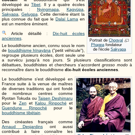
développé au
Tibet
. Il y a quatre écoles
principales :
Nyingmapa
,
Kagyüpa
,
Sakyapa
,
Gelugpa
. Cette dernière étant la
plus connue du fait que le
Dalaï Lama
en
est un membre éminent.
Article détaillé :
Dix-huit écoles
anciennes
.
Portrait de
Chogyal
Phagpa
fondateur
Le bouddhisme ancien, connu sous le nom
de l'école
Sakyapa
de
bouddhisme hīnayāna
("petit véhicule"),
regroupe plusieurs écoles, dont seule une
a survécu jusqu'à nos jours. Si plusieurs classifications sont
débattues, bouddhistes et chercheurs s'accordent
grosso modo
à
reconnaître dans le bouddhisme
dix-huit écoles anciennes
.
Le bouddhisme s'est développé en
France suite à la venue de maîtres
de diverses traditions qui ont fondé
de nombreux centres comme
Ryotan Tokuda ou
Taisen Deshimaru
pour le
Zen
et
Kalou Rinpoché
et
Guendune Rinpoché
pour le
bouddhisme tibétain
.
Des cinéastes français comme
Arnaud Desjardins
ont aussi
contribué à faire connaître les