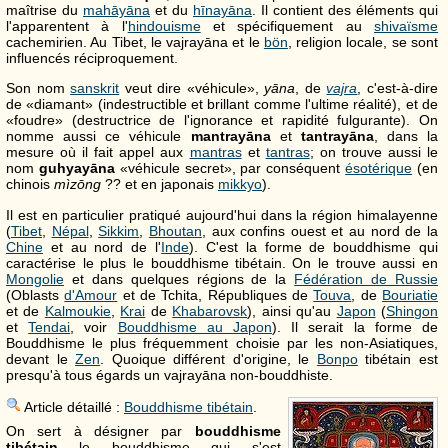
maîtrise du
mahāyāna
et du
hīnayāna
. Il contient des éléments qui
l'apparentent à l'
hindouisme
et spécifiquement au
shivaïsme
cachemirien. Au Tibet, le vajrayāna et le
bön
, religion locale, se sont
influencés réciproquement.
Son nom
sanskrit
veut dire «véhicule»,
yāna
, de
vajra
, c'est-à-dire
de «diamant» (indestructible et brillant comme l'ultime réalité), et de
«foudre» (destructrice de l'ignorance et rapidité fulgurante). On
nomme aussi ce véhicule
mantrayāna
et
tantrayāna
, dans la
mesure où il fait appel aux
mantras
et
tantras
; on trouve aussi le
nom
guhyayāna
«véhicule secret», par conséquent
ésotérique
(en
chinois
mìzōng
?? et en japonais
mikkyo
).
Il est en particulier pratiqué aujourd'hui dans la région himalayenne
(
Tibet
,
Népal
,
Sikkim
,
Bhoutan
, aux confins ouest et au nord de la
Chine
et au nord de l'
Inde
). C'est la forme de bouddhisme qui
caractérise le plus le bouddhisme tibétain. On le trouve aussi en
Mongolie
et dans quelques régions de la
Fédération de Russie
(Oblasts
d'Amour
et de Tchita, Républiques de
Touva
, de
Bouriatie
et de
Kalmoukie
,
Krai
de
Khabarovsk
), ainsi qu'au
Japon
(
Shingon
et
Tendai
, voir
Bouddhisme au Japon
). Il serait la forme de
Bouddhisme le plus fréquemment choisie par les non-Asiatiques,
devant le
Zen
. Quoique différent d'origine, le
Bonpo
tibétain est
presqu'à tous égards un vajrayāna non-bouddhiste.
Article détaillé :
Bouddhisme tibétain
.
On sert à désigner par
bouddhisme
tibétain
le bouddhisme qui s'est