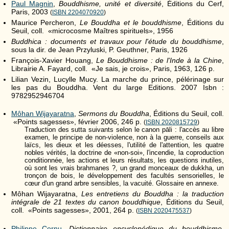
Paul Magnin
,
Bouddhisme, unité et diversité
, Éditions du Cerf,
Paris, 2003
(
ISBN 2204070920
)
Maurice Percheron,
Le Bouddha et le bouddhisme
, Éditions du
Seuil, coll. «microcosme Maîtres spirituels», 1956
Buddhica : documents et travaux pour l'étude du bouddhisme
,
sous la dir. de Jean Przyluski, P. Geuthner, Paris, 1926
François-Xavier Houang,
Le Bouddhisme : de l'Inde à la Chine
,
Librairie A. Fayard, coll. «Je sais, je crois», Paris, 1963, 126 p.
Lilian Vezin, Lucylle Mucy. La marche du prince, pélérinage sur
les pas du Bouddha. Vent du large Editions. 2007 Isbn :
9782952946704
Môhan Wijayaratna
,
Sermons du Bouddha
, Éditions du Seuil, coll.
«Points sagesses», février 2006, 246 p.
(
ISBN 2020815729
)
Traduction des sutta suivants selon le canon pāli : l'accès au libre
examen, le principe de non-violence, non à la guerre, conseils aux
laïcs, les dieux et les déesses, l'utilité de l'attention, les quatre
nobles vérités, la doctrine de «non-soi», l'incendie, la coproduction
conditionnée, les actions et leurs résultats, les questions inutiles,
où sont les vrais brahmanes ?, un grand monceaux de dukkha, un
tronçon de bois, le développement des facultés sensorielles, le
cœur d'un grand arbre sensibles, la vacuité. Glossaire en annexe.
Môhan Wijayaratna,
Les entretiens du Bouddha : la traduction
intégrale de 21 textes du canon bouddhique
, Éditions du Seuil,
coll. «Points sagesses», 2001, 264 p.
(
ISBN 2020475537
)
Philippe Cornu
,
Dictionnaire encyclopédique du bouddhisme
,