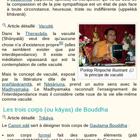
la compassion et de la joie sympathique est un état de paix face
à toute circonstance, heureuse, triste ou indifférente (uppekkā
bhāvanā).
Article détaillé :
Vacuité
.
Dans le
Theravāda
, la vacuité
(Shûnyatâ) veut dire qu'aucune
[
8
]
chose n'a d'existence propre
(elles
ne semblent exister que par
interdépendance). Il existe une
méditation vipassanā qui est la
contemplation de cette vacuité.
Ponlop Rinpoché illustrant
Mais le concept de vacuité, exposé
le principe de vacuité
par la littérature dite de la
prajñāpāramitā
, et
Nāgārjuna
, prend un autre sens avec le
Madhyamaka
. Le Madhyamaka reconnaît l'enseignement de
l'interdépendance mais il considère cette roue de la vie elle-même
comme vacuité.
Les trois corps (ou kāyas) de Bouddha
Article détaillé :
Trikāya
.
Le
Canon pāli
sert à désigner trois corps de
Gautama Bouddha
:
son corps
formel
fait des quatre éléments (pāli
caturmahābhūtikāya
), soit le corps historique de Gautama.