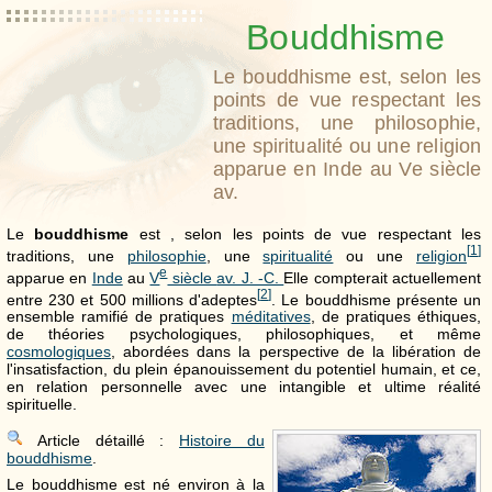
Bouddhisme
Le bouddhisme est, selon les
points de vue respectant les
traditions, une philosophie,
une spiritualité ou une religion
apparue en Inde au Ve siècle
av.
Le
bouddhisme
est , selon les points de vue respectant les
[
1
]
traditions, une
philosophie
, une
spiritualité
ou une
religion
e
apparue en
Inde
au
V
siècle
av. J. -C.
Elle compterait actuellement
[
2
]
entre 230 et 500 millions d'adeptes
. Le bouddhisme présente un
ensemble ramifié de pratiques
méditatives
, de pratiques éthiques,
de théories psychologiques, philosophiques, et même
cosmologiques
, abordées dans la perspective de la libération de
l'insatisfaction, du plein épanouissement du potentiel humain, et ce,
en relation personnelle avec une intangible et ultime réalité
spirituelle.
Article détaillé :
Histoire du
bouddhisme
.
Le bouddhisme est né environ à la