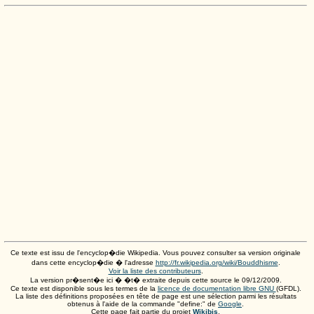
Ce texte est issu de l'encyclop�die Wikipedia. Vous pouvez consulter sa version originale
dans cette encyclop�die � l'adresse
http://fr.wikipedia.org/wiki/Bouddhisme
.
Voir la liste des contributeurs
.
La version pr�sent�e ici � �t� extraite depuis cette source le
09/12/2009
.
Ce texte est disponible sous les termes de la
licence de documentation libre GNU
(GFDL).
La liste des définitions proposées en tête de page est une sélection parmi les résultats
obtenus à l'aide de la commande "define:" de
Google
.
Cette page fait partie du projet
Wikibis
.