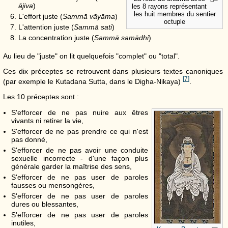
ājiva
)
les 8 rayons représentant
les huit membres du sentier
L'effort juste (
Sammā vāyāma
)
octuple
L'attention juste (
Sammā sati
)
La concentration juste (
Sammā samādhi
)
Au lieu de "juste" on lit quelquefois "complet" ou "total".
Ces dix préceptes se retrouvent dans plusieurs textes canoniques
[
7
]
(par exemple le Kutadana Sutta, dans le Digha-Nikaya)
.
Les 10 préceptes sont :
S'efforcer de ne pas nuire aux êtres
vivants ni retirer la vie,
S'efforcer de ne pas prendre ce qui n'est
pas donné,
S'efforcer de ne pas avoir une conduite
sexuelle incorrecte - d'une façon plus
générale garder la maîtrise des sens,
S'efforcer de ne pas user de paroles
fausses ou mensongères,
S'efforcer de ne pas user de paroles
dures ou blessantes,
S'efforcer de ne pas user de paroles
inutiles,