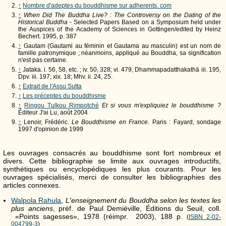
↑
Nombre d'adeptes du bouddhisme sur adherents. com
↑
When Did The Buddha Live? : The Controversy on the Dating of the
Historical Buddha
- Selected Papers Based on a Symposium held under
the Auspices of the Academy of Sciences in Gottingen/edited by Heinz
Bechert. 1995, p. 387
↑
Gautam (Gautami au féminin et Gautama au masculin) est un nom de
famille patronymique ; néanmoins, appliqué au Bouddha, sa signification
n'est pas certaine.
↑
Jataka. i. 56, 58, etc. ; iv. 50, 328; vi. 479, Dhammapadatthakathā iii. 195,
Dpv. iii. 197; xix. 18; Mhv. ii. 24, 25.
↑
Extrait de l'Assu Sutta
↑
Les préceptes du bouddhisme
↑
Ringou Tulkou Rimpotché
Et si vous m'expliquiez le bouddhisme ?
Éditeur J'ai Lu, août 2004
↑
Lenoir, Frédéric.
Le Bouddhisme en France
. Paris : Fayard, sondage
1997 d'opinion de 1999
Les ouvrages consacrés au bouddhisme sont fort nombreux et
divers. Cette bibliographie se limite aux ouvrages introductifs,
synthétiques ou encyclopédiques les plus courants. Pour les
ouvrages spécialisés, merci de consulter les bibliographies des
articles connexes.
Walpola Rahula
,
L'enseignement du Bouddha selon les textes les
plus anciens
, préf. de Paul Demiéville, Éditions du Seuil, coll.
«Points sagesses», 1978 (réimpr. 2003), 188 p.
(
ISBN 2-02-
004799-3
)