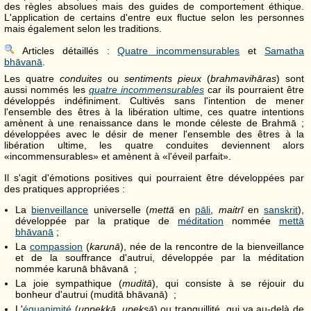
des règles absolues mais des guides de comportement éthique.
L'application de certains d'entre eux fluctue selon les personnes
mais également selon les traditions.
Articles détaillés :
Quatre incommensurables
et
Samatha
bhāvanā
.
Les quatre
conduites
ou
sentiments pieux
(
brahmavihāras
) sont
aussi nommés les
quatre incommensurables
car ils pourraient être
développés indéfiniment. Cultivés sans l'intention de mener
l'ensemble des êtres à la libération ultime, ces quatre intentions
amènent à une renaissance dans le monde céleste de Brahmā ;
développées avec le désir de mener l'ensemble des êtres à la
libération ultime, les quatre conduites deviennent alors
«incommensurables» et amènent à «l'éveil parfait».
Il s'agit d'émotions positives qui pourraient être développées par
des pratiques appropriées :
La
bienveillance
universelle (
mettā
en
pāli
,
maitrī
en
sanskrit
),
développée par la pratique de
méditation
nommée
mettā
bhāvanā
;
La
compassion
(
karunā
), née de la rencontre de la bienveillance
et de la souffrance d'autrui, développée par la méditation
nommée karunā bhāvanā ;
La joie sympathique (
muditā
), qui consiste à se réjouir du
bonheur d'autrui (muditā bhāvanā) ;
L'
équanimité
(
uppekkā, upeksā
) ou tranquillité, qui va au-delà de