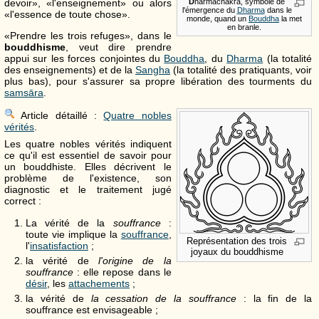
devoir», «l'enseignement» ou alors
D
harmachakra, symbole de
l'émergence du
Dharma
dans le
«l'essence de toute chose».
monde, quand un
Bouddha
la met
en branle.
«Prendre les trois refuges», dans le
bouddhisme
, veut dire prendre
appui sur les forces conjointes du
Bouddha
, du
Dharma
(la totalité
des enseignements) et de la
Sangha
(la totalité des pratiquants, voir
plus bas), pour s'assurer sa propre libération des tourments du
samsāra
.
Article détaillé :
Quatre nobles
vérités
.
Les quatre nobles vérités indiquent
ce qu'il est essentiel de savoir pour
un bouddhiste. Elles décrivent le
problème de l'existence, son
diagnostic et le traitement jugé
correct :
La vérité de la
souffrance
:
toute vie implique la
souffrance
,
Représentation des trois
l'
insatisfaction
;
joyaux du bouddhisme
la vérité de
l'origine de la
souffrance
: elle repose dans le
désir
, les
attachements
;
la vérité de
la cessation de la souffrance
: la fin de la
souffrance est envisageable ;