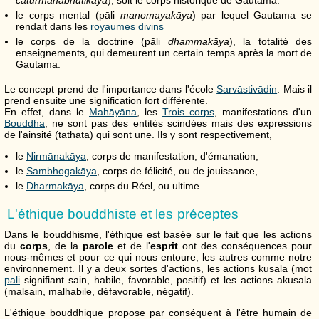
le corps mental (pāli
manomayakāya
) par lequel Gautama se
rendait dans les
royaumes divins
le corps de la doctrine (pāli
dhammakāya
), la totalité des
enseignements, qui demeurent un certain temps après la mort de
Gautama.
Le concept prend de l'importance dans l'école
Sarvāstivādin
. Mais il
prend ensuite une signification fort différente.
En effet, dans le
Mahāyāna
, les
Trois corps
, manifestations d'un
Bouddha
, ne sont pas des entités scindées mais des expressions
de l'ainsité (tathāta) qui sont une. Ils y sont respectivement,
le
Nirmānakāya
, corps de manifestation, d'émanation,
le
Sambhogakāya
, corps de félicité, ou de jouissance,
le
Dharmakāya
, corps du Réel, ou ultime.
L'éthique bouddhiste et les préceptes
Dans le bouddhisme, l'éthique est basée sur le fait que les actions
du
corps
, de la
parole
et de l'
esprit
ont des conséquences pour
nous-mêmes et pour ce qui nous entoure, les autres comme notre
environnement. Il y a deux sortes d'actions, les actions kusala (mot
pali
signifiant sain, habile, favorable, positif) et les actions akusala
(malsain, malhabile, défavorable, négatif).
L'éthique bouddhique propose par conséquent à l'être humain de