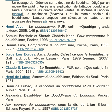
Un ouvrage de référence sur la doctrine du Bouddha, rédigé par un
moine theravādin. Après une explication de l'attitude bouddhiste,
l'auteur présente les quatre nobles vérites, la doctrine du non-soi
(
anatta
), la méditation (
bhāvanā
) et la morale sociale du
bouddhisme. L'auteur propose une sélection de textes et un
glossaire des termes
pāli
en annexe.
Henri Arvon
,
Le bouddhisme
, PUF, coll. «Quadrige grands
textes», 2005, 146 p.
(
ISBN 2130550649
)
Samuel Bercholz et Sherab Chödzin Kohn,
Pour comprendre le
bouddhisme
, Pocket, 1993
(
ISBN 2266076337
)
Dennis Gira,
Comprendre le bouddhisme
, Poche, Paris, 1998,
222 p.
(
ISBN 2253143669
)
Jorge Luis Borges
, Alicia Jurado,
Qu'est ce que le bouddhisme
,
Gallimard, coll. «Folio Essais», Paris, 1979 (réimpr. 2005),
121 p.
(
ISBN 2070327035
)
Claude B. Levenson
,
Le Bouddhisme
, PUF, coll. «Que sais-je ?»,
Paris, 2004, 128 p.
(
ISBN 213054164X
)
Henri de Lubac
,
Aspects du bouddhisme
, Éditions du Seuil, Paris,
1951
Henri de Lubac,
La rencontre du bouddhisme et de l'Occident
,
Aubier, Paris, 1954
Alexandra David-Neel,
Le Bouddhisme du Bouddha
, Pocket,
Paris
.
Aux sources du bouddhisme
, sous la dir. de Lilian Silburn,
Éditions Fayard, Paris, 1997
(
ISBN 2213598738
)