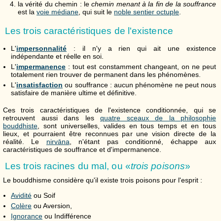
la vérité du chemin : le
chemin menant à la fin de la souffrance
est la
voie médiane
, qui suit le
noble sentier octuple
.
Les trois caractéristiques de l'existence
L'
impersonnalité
: il n'y a rien qui ait une existence
indépendante et réelle en soi.
L'
impermanence
: tout est constamment changeant, on ne peut
totalement rien trouver de permanent dans les phénomènes.
L'
insatisfaction
ou souffrance : aucun phénomène ne peut nous
satisfaire de manière ultime et définitive.
Ces trois caractéristiques de l'existence conditionnée, qui se
retrouvent aussi dans les
quatre sceaux de la philosophie
bouddhiste
, sont universelles, valides en tous temps et en tous
lieux, et pourraient être reconnues par une vision directe de la
réalité. Le
nirvāna
, n'étant pas conditionné, échappe aux
caractéristiques de souffrance et d'impermanence.
Les trois racines du mal, ou «
trois poisons
»
Le bouddhisme considère qu'il existe trois poisons pour l'esprit :
Avidité
ou Soif
Colère
ou Aversion,
Ignorance
ou Indifférence