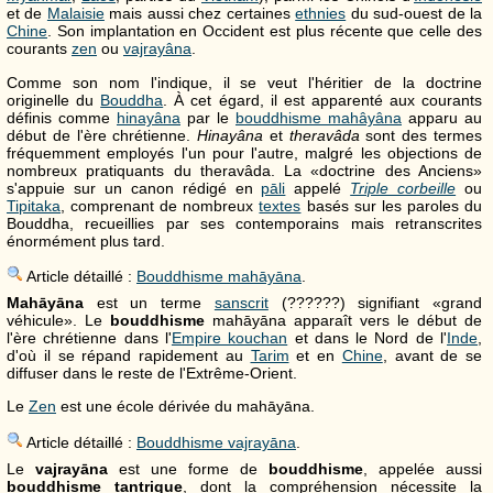
et de
Malaisie
mais aussi chez certaines
ethnies
du sud-ouest de la
Chine
. Son implantation en Occident est plus récente que celle des
courants
zen
ou
vajrayâna
.
Comme son nom l'indique, il se veut l'héritier de la doctrine
originelle du
Bouddha
. À cet égard, il est apparenté aux courants
définis comme
hinayâna
par le
bouddhisme mahâyâna
apparu au
début de l'ère chrétienne.
Hinayâna
et
theravâda
sont des termes
fréquemment employés l'un pour l'autre, malgré les objections de
nombreux pratiquants du theravâda. La «doctrine des Anciens»
s'appuie sur un canon rédigé en
pāli
appelé
Triple corbeille
ou
Tipitaka
, comprenant de nombreux
textes
basés sur les paroles du
Bouddha, recueillies par ses contemporains mais retranscrites
énormément plus tard.
Article détaillé :
Bouddhisme mahāyāna
.
Mahāyāna
est un terme
sanscrit
(??????) signifiant «grand
véhicule». Le
bouddhisme
mahāyāna apparaît vers le début de
l'ère chrétienne dans l'
Empire kouchan
et dans le Nord de l'
Inde
,
d'où il se répand rapidement au
Tarim
et en
Chine
, avant de se
diffuser dans le reste de l'Extrême-Orient.
Le
Zen
est une école dérivée du mahāyāna.
Article détaillé :
Bouddhisme vajrayāna
.
Le
vajrayāna
est une forme de
bouddhisme
, appelée aussi
bouddhisme tantrique
, dont la compréhension nécessite la