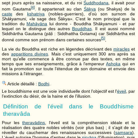
sept jours après sa naissance, et du roi
Śuddhodana
, il avait pour
[
4
]
nom Gautama
. Il appartenait au clan
Śākya
(ou Shakya) de la
caste
des
kshatriya
(nobles-guerriers), d'où son surnom de
Shākyamuni
, «le sage des Śākya». C'est le nom principal que la
tradition du
Mahāyāna
lui donne - Bouddha Shākyamuni - et par
lequel on le distingue des autres
Bouddhas
. Il est aussi nommé
Siddhārtha Gautama (pāḷi : Siddhattha Gotama) car Siddhārtha est
[
5
]
donné comme son prénom dans certaines sources
,
La vie du Bouddha est riche en légendes décrivant des
miracles
et
des
apparitions divines
. Mais c'est uniquement 300 ans après sa
mort qu'elle commence à être connue par des textes, en même
temps que ses enseignements, grâce à l'empereur
Ashoka
qui en
fait la promotion sur toute l'étendue de son domaine et envoie des
missions à l'étranger.
Article détaillé :
Bodhi
.
Le bouddhisme est une voie individuelle dont l'objectif est l'
éveil
, par
l'extinction du désir, de la haine et de l'illusion.
Définition de l'éveil dans le Bouddhisme
theravâda
Pour les
theravādins
, l'éveil est la compréhension idéale et la
réalisation des quatre nobles vérités (voir plus bas) ; il s'agit de se
réveiller du cauchemar des renaissances successives (
samsara
).
L'éveil autorise l'homme d'entrer dans le
nirvāṇa
(l'illumination), puis