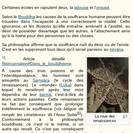
Certaines écoles en rajoutent deux, la
jalousie
et l'
orgueil
.
Selon le
Bouddha
les causes de la souffrance humaine peuvent être
trouvées dans l'incapacité à voir correctement la réalité. Cette
ignorance, et les illusions qu'elle entraîne, amènent à l'avidité, au
désir de posséder davantage que les autres, à l'attachement ainsi
qu'à la haine pour des personnes ou des choses.
Sa philosophie affirme que la souffrance naît du désir ou de l'envie.
C'est en les supprimant tous deux qu'il serait parvenu au
nirvāna
.
Article détaillé :
Réincarnation#Dans_le_bouddhisme
.
À cause des trois poisons et de
l'interdépendance, les hommes sont
assujettis au
Saṃsāra
(le cycle des
renaissances). Le «monde» (
Loka
) dans
lequel ils renaîtront après leur mort
dépendra de leur
karma
, c'est-à-dire de
leurs actions passées. Cette renaissance
ne fait par conséquent que prolonger
indéfiniment la souffrance («
la fatigue de
[
6
]
remplir les cimetières
» dit l'Assu Sutta
).
La roue des
Conformément à la philosophie
renaissances
bouddhiste, ce n'est
ni le même, ni un
autre
qui renaît. Ce n'est par conséquent