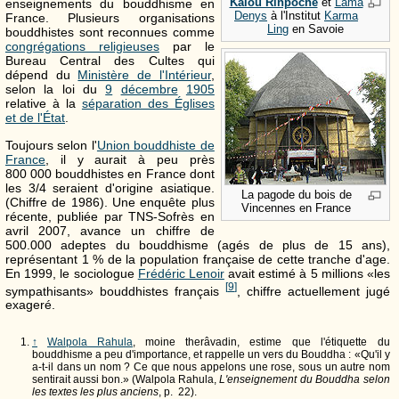
Kalou Rinpoché
et
Lama
enseignements du bouddhisme en
Denys
à l'Institut
Karma
France. Plusieurs organisations
Ling
en Savoie
bouddhistes sont reconnues comme
congrégations religieuses
par le
Bureau Central des Cultes qui
dépend du
Ministère de l'Intérieur
,
selon la loi du
9
décembre
1905
relative à la
séparation des Églises
et de l'État
.
Toujours selon l'
Union bouddhiste de
France
, il y aurait à peu près
800 000 bouddhistes en France dont
les 3/4 seraient d'origine asiatique.
La pagode du bois de
(Chiffre de 1986). Une enquête plus
Vincennes en France
récente, publiée par TNS-Sofrès en
avril 2007, avance un chiffre de
500.000 adeptes du bouddhisme (agés de plus de 15 ans),
représentant 1 % de la population française de cette tranche d'age.
En 1999, le sociologue
Frédéric Lenoir
avait estimé à 5 millions «les
[
9
]
sympathisants» bouddhistes français
, chiffre actuellement jugé
exageré.
↑
Walpola Rahula
, moine therâvadin, estime que l'étiquette du
bouddhisme a peu d'importance, et rappelle un vers du Bouddha : «Qu'il y
a-t-il dans un nom ? Ce que nous appelons une rose, sous un autre nom
sentirait aussi bon.» (
Walpola Rahula,
L'enseignement du Bouddha selon
les textes les plus anciens
, p. 22
).